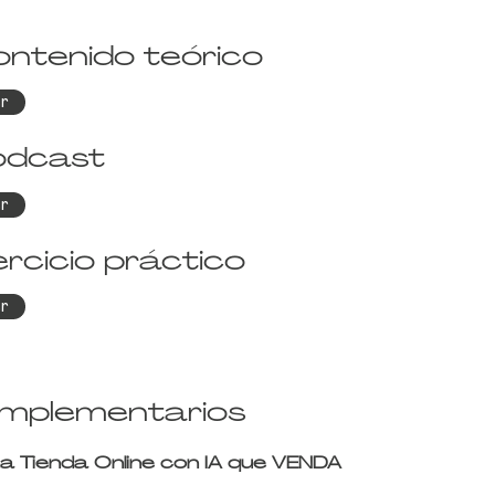
ntenido teórico
r
odcast
r
ercicio práctico
r
omplementarios
 Tienda Online con IA que VENDA