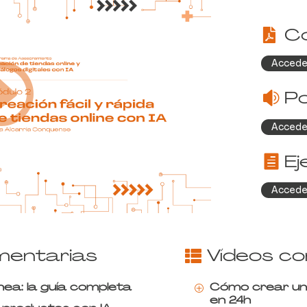
Co
Accede
P
Accede
Ej
Accede
mentarias
Vídeos c
ínea: la guía completa
Cómo crear una
P
en 24h