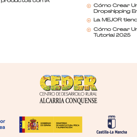
e productos con IA
Cómo Crear Un
P
Dropshipping E
La MEJOR tiend
P
Cómo Crear Una
P
Tutorial 2025